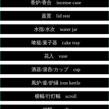
香炉/香合 incense case
蓋置 lid rest
水指/水次 water jar
喰籠/菓子器 cake tray
花入 vase
酒器/湯呑/カップ cup
風炉/釜/炉縁 iron kettle
横幅/行灯幅 scroll