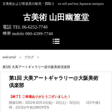
古美術および茶道具の販売・買取り we sell and buy Japanese antiques
古美術 山田幽篁堂
電話 TEL 06-6252-7740
携帯 mobile 080-4399-7740
〒541-0055 大阪市中央区船場中央4-1-
10 船場センタービル10号館1階
welcome!
›
ブログ
›
第1回 大美アートギャラリー@大阪美術倶楽部
第1回 大美アートギャラリー@大阪美術
倶楽部
【終了】ご来場ありがとうございました！
開催日時：2021年10月1日(金)・2日(土)・3日(日) 1日/午後1
時、2日3日/午前10時OPEN