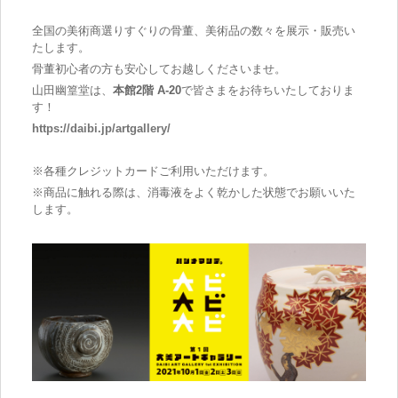
全国の美術商選りすぐりの骨董、美術品の数々を展示・販売い
たします。
骨董初心者の方も安心してお越しくださいませ。
山田幽篁堂は、
本館2階 A-20
で皆さまをお待ちいたしておりま
す！
https://daibi.jp/artgallery/
※各種クレジットカードご利用いただけます。
※商品に触れる際は、消毒液をよく乾かした状態でお願いいた
します。