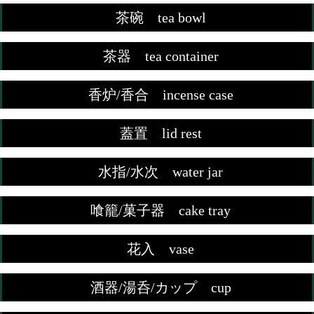
茶碗 tea bowl
茶器 tea container
香炉/香合 incense case
蓋置 lid rest
水指/水次 water jar
喰籠/菓子器 cake tray
花入 vase
酒器/湯呑/カップ cup