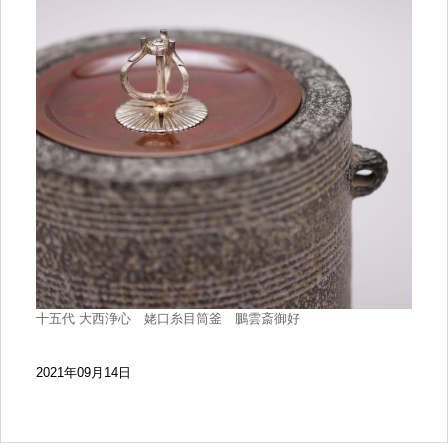
十五代 大西浄心 姥口糸目筒釜 鵬雲斎御好
2021年09月14日