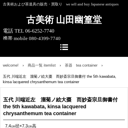
古美術および茶道具の販売・買取り we sell and buy Japanese antiques
古美術 山田幽篁堂
電話 TEL 06-6252-7740
携帯 mobile 080-4399-7740
〒541-0055 大阪市中央区船場中央4-1-
10 船場センタービル10号館1階
welcome!
›
商品一覧 itemlist
›
茶器 tea container
›
五代 川端近左 溜菊ノ絵大棗 而妙斎宗旦御書付 the 5th kawabata,
kinsa lacquered chrysanthemum tea container
五代 川端近左 溜菊ノ絵大棗 而妙斎宗旦御書付
the 5th kawabata, kinsa lacquered
chrysanthemum tea container
7.4㎝径×7.3㎝高