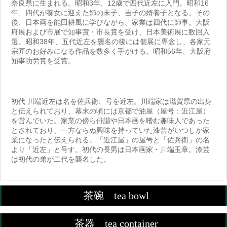
奈良県に生まれる。昭和3年、12歳で四代近左に入門。昭和16
年、四代が養女に迎えた姉の末子、吉子の婿養子となる。その
後、日本画を能田耕風に学びながら、家業は四代に師事。大阪
府展および市展で知事賞・市長賞を受け、日本美術展に数回入
選。昭和38年、五代近左を襲名の後には個展に専念し、各家元
宗匠のお好みになる作品を数多く手がける。昭和56年、大阪府
知事功労賞を受賞。
初代 川端近左は名を佐兵衛、号を近左。川端家は滋賀県の出身
と伝えられており、幕末の頃には京都で油屋（屋号：近江屋）
を営んでいた。家業の傍ら俳諧や日本画を嗜む趣味人であった
とされており、一方ならぬ興味を持っていた漆芸がいつしか家
業になったと伝えられる。「近江屋」の屋号と「佐兵衛」の名
より「近左」と号す。初代の長男は日本画家・川端玉章。漆芸
は初代の弟が二代を襲名した。
茶碗 tea bowl
茶器 tea container