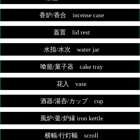
香炉/香合 incense case
蓋置 lid rest
水指/水次 water jar
喰籠/菓子器 cake tray
花入 vase
酒器/湯呑/カップ cup
風炉/釜/炉縁 iron kettle
横幅/行灯幅 scroll