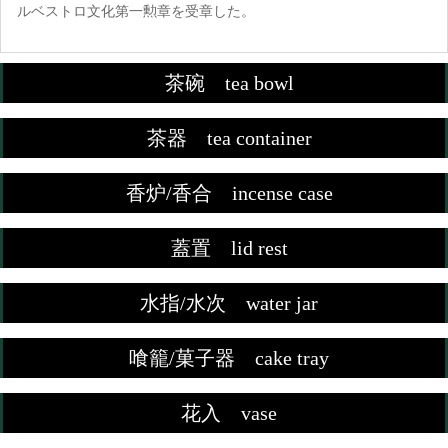
ルベストロ文化第一勲章を受章した。
茶碗 tea bowl
茶器 tea container
香炉/香合 incense case
蓋置 lid rest
水指/水次 water jar
喰籠/菓子器 cake tray
花入 vase