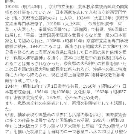
師事。
1910年（明治43年）、京都市立美術工芸学校卒業後西陣織の図案
描きの仕事をしていたが、日本画家を志して京都市立絵画専門学
校（現：京都市立芸術大学）に入学。1924年（大正13年）京都市
立絵画専門学校修了。1919年（大正8年）、帝展初出展作「深
草」が入選した。帝展第3回展では「調鞠図」で特選、第6回展に
出展した「華厳」は帝国美術院賞を受賞するなど第一級の日本画
家として認められた。1936年（昭和11年）京都市立絵画専門学校
教授に就任。1940年ごろには、新造される戦艦大和に大和神社の
分霊を祭るために海軍が奈良県に発注した日本画の製作依頼を受
け「戦艦大和守護神」を描く。堂本には建造中の新戦艦に納めら
れることは知らされなかった。奈良県の大和神社の神殿を描いた
この日本画は戦艦大和の艦長室に祭られるが、沖縄への海上特攻
前に大和から降ろされ、現在は海上自衛隊第1術科学校教育参考
館が収蔵している。
1944年（昭和19年）7月1日帝室技芸員。1950年（昭和25年）日
本芸術院会員。1961年（昭和36年）文化勲章、1962年（昭和37
年）密教学芸賞受章。1975年、心不全のため死去。
また、私塾東丘社の主催者として、画壇の指導者としても活躍し
た。
戦後、抽象表現や障壁画の世界にも活躍の場を広げ、国際展覧会
に多くの作品を出展するなど国際的にも活躍。1963年（昭和38
年）には大阪カテドラル聖マリア大聖堂 に壁画『栄光の聖母マリ
ア』を描いた功績により当時のローマ教皇ヨハネス23世より聖シ