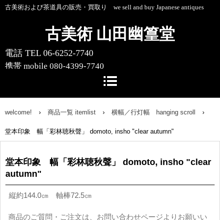
古美術および茶道具の販売・買取り we sell and buy Japanese antiques
古美術 山田幽篁堂
電話 TEL 06-6252-7740
携帯 mobile 080-4399-7740
〒541-0055 大阪市中央区船場中央4-1-
10 船場センタービル10号館1階
welcome!
›
商品一覧 itemlist
›
横幅／行灯幅 hanging scroll
›
堂本印象 幅「彩林聴秋聲」 domoto, insho "clear autumn"
堂本印象 幅「彩林聴秋聲」 domoto, insho "clear
autumn"
縦約144.0㎝ 軸棒72.5㎝
商品のご質問・ご注文は、
お問い合わせページ
よりお願いい