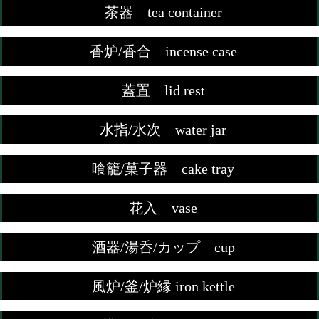
茶器 tea container
香炉/香合 incense case
蓋置 lid rest
水指/水次 water jar
喰籠/菓子器 cake tray
花入 vase
酒器/湯呑/カップ cup
風炉/釜/炉縁 iron kettle