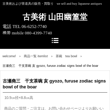
古美術および茶道具の販売・買取り we sell and buy Japanese antiques
古美術 山田幽篁堂
電話 TEL 06-6252-7740
携帯 mobile 080-4399-7740
〒541-0055 大阪市中央区船場中央4-1-
10 船場センタービル10号館1階
welcome!
›
商品一覧 itemlist
›
茶碗 tea bowl
›
古瀬堯三 干支茶碗 亥 gyozo, furuse zodiac signs bowl of the boar
古瀬堯三 干支茶碗 亥 gyozo, furuse zodiac signs
bowl of the boar
10.9㎝径×
8.8㎝高
商品のご質問・ご注文は、
お問い合わせページ
よりお願いい