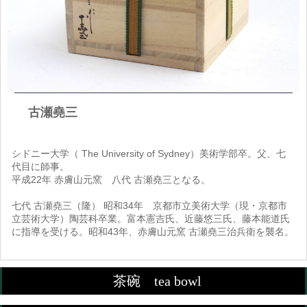
古瀬堯三
シドニー大学（ The University of Sydney）美術学部卒。父、七
代目に師事。
平成22年 赤膚山元窯 八代 古瀬堯三となる。
七代 古瀬堯三（隆） 昭和34年 京都市立美術大学（現・京都市
立芸術大学）陶芸科卒業。富本憲吉氏、近藤悠三氏、藤本能道氏
に指導を受ける。昭和43年、赤膚山元窯 古瀬堯三治兵衛を襲名。
茶碗 tea bowl