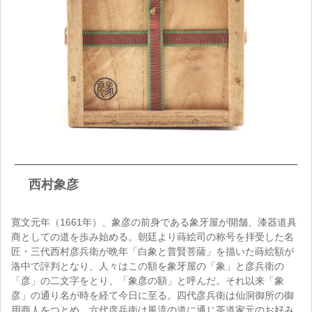
西村象彦
寛文元年（1661年）、象彦の前身である象牙屋が開舗、漆器道具
商としての道を歩み始める。朝廷より蒔絵司の称号を拝受した名
匠・三代西村彦兵衛が晩年「白象と普賢菩薩」を描いた蒔絵額が
洛中で評判となり、人々はこの額を象牙屋の「象」と彦兵衛の
「彦」の二文字をとり、「象彦の額」と呼んだ。それ以来「象
彦」の通り名が時を経て今日に至る。四代彦兵衛は仙洞御所の御
用商人をつとめ、六代彦兵衛は風流の道に通じ茶道家元のお好み