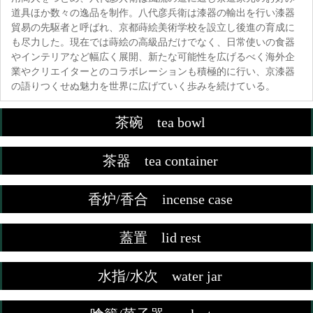
道具ほか数々の逸品を制作。八代彦兵衛は漆器の輸出を行い漆器
貿易の先駆者と呼ばれ、京都蒔絵美術学校を設立し後進の育成に
も尽力した。現在では蒔絵の高級品だけでなく、日常使いの食器
やインテリアなど幅広く展開、新たな可能性を広げるべく海外企
業やクリエイターとのコラボレーションも積極的に行い、京漆器
の語りつくせぬ魅力を世界に広げていく歩みを続けている。
茶碗 tea bowl
茶器 tea container
香炉/香合 incense case
蓋置 lid rest
水指/水次 water jar