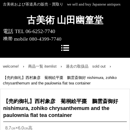
古美術および茶道具の販売・買取り we sell and buy Japanese antiques
古美術 山田幽篁堂
電話 TEL 06-6252-7740
携帯 mobile 080-4399-7740
〒541-0055 大阪市中央区船場中央4-1-
10 船場センタービル10号館1階
welcome!
›
商品一覧 itemlist
›
過去の取扱品 sold out
›
【売約御礼】西村象彦 菊桐絵平棗 鵬雲斎御好 nishimura, zohiko
chrysanthemum and the paulownia flat tea container
【売約御礼】西村象彦 菊桐絵平棗 鵬雲斎御好
nishimura, zohiko chrysanthemum and the
paulownia flat tea container
8.7㎝×6.0㎝高