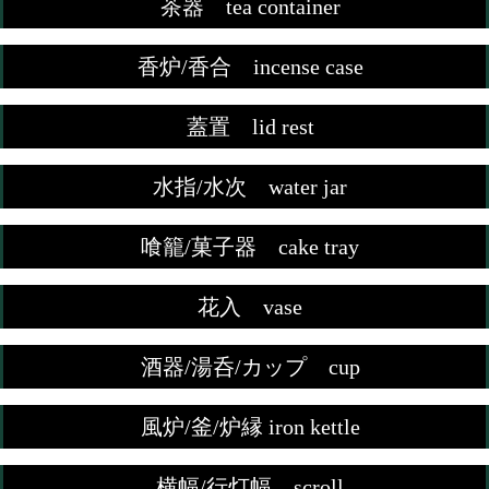
茶器 tea container
香炉/香合 incense case
蓋置 lid rest
水指/水次 water jar
喰籠/菓子器 cake tray
花入 vase
酒器/湯呑/カップ cup
風炉/釜/炉縁 iron kettle
横幅/行灯幅 scroll