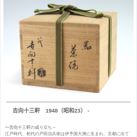
𠮷向十三軒 1948（昭和23） -
～𠮷向十三軒の成り立ち～
江戸時代、初代の戸田治兵衛は伊予国大洲に生まれ、京都に出て