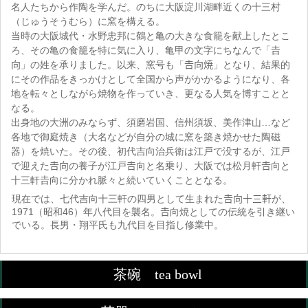
名人たちから作陶を学んだ。のちに大阪淀川湖畔近くの十三村
（じゅうそうむら）に窯を構える。
当時の大阪城代・水野忠邦に鶴と亀の大きな食籠を献上したとこ
ろ、その亀の食籠を特に気に入り、亀甲の文字にちなんで「𠮷
向」の姓を承りました。以来、窯号も「𠮷向焼」となり、結果的
にその作品をきっかけとして全国から声がかかるようになり、各
地を転々としながら焼物を作っていき、更なる人気を博すことと
なる。
出身地の大洲のみならず、須磨岩国、信州須坂、美作津山…など
各地で御庭焼き（大名などが自分の城に窯を築き焼かせた陶磁
器）を焼いた。その後、初代吉向治兵衛は江戸で没するが、江戸
で迎えた𠮷向の養子が江戸𠮷向と名乗り、大阪では松月軒𠮷向と
十三軒𠮷向に分かれ脈々と続いていくこととなる。
現在では、七代吉向十三軒の四男として生まれた𠮷向十三軒が、
1971（昭和46）年八代目を襲名。𠮷向焼としての伝統を引き継い
でいる。長男・翔平氏も九代目を目指し修業中。
茶碗 tea bowl