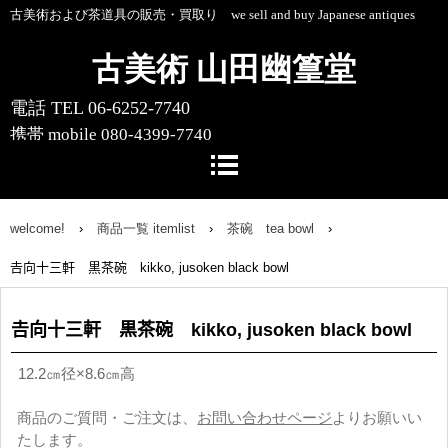
古美術および茶道具の販売・買取り we sell and buy Japanese antiques
古美術 山田幽篁堂
電話 TEL 06-6252-7740
携帯 mobile 080-4399-7740
〒541-0055 大阪市中央区船場中央4-1-
10 船場センタービル10号館1階
welcome!
›
商品一覧 itemlist
›
茶碗 tea bowl
›
𠮷向十三軒 黒茶碗 kikko, jusoken black bowl
𠮷向十三軒 黒茶碗 kikko, jusoken black bowl
12.2㎝径×8.6㎝高
商品のご質問・ご注文は、
お問い合わせページ
よりお願いい
たします。