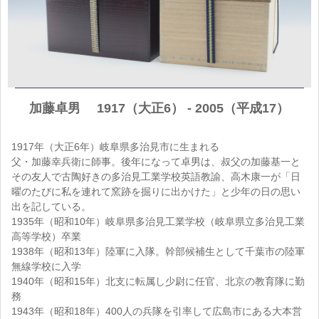
加藤卓男 1917（大正6） - 2005（平成17）
1917年（大正6年）岐阜県多治見市に生まれる
父・加藤幸兵衛に師事。後年になって卓男は、叔父の加藤基一と
その友人で古陶好きの多治見工業学校英語教諭、高木康一が「日
曜のたびに私を連れて窯跡を掘りに出かけた」と少年の日の思い
出を記している。
1935年（昭和10年）岐阜県多治見工業学校（岐阜県立多治見工業
高等学校）卒業
1938年（昭和13年）陸軍に入隊。幹部候補生として千葉市の陸軍
無線学校に入学
1940年（昭和15年）北支に転属し少尉に任官、北京の教育隊に勤
務
1943年（昭和18年）400人の兵隊を引率して広島市にある大本営