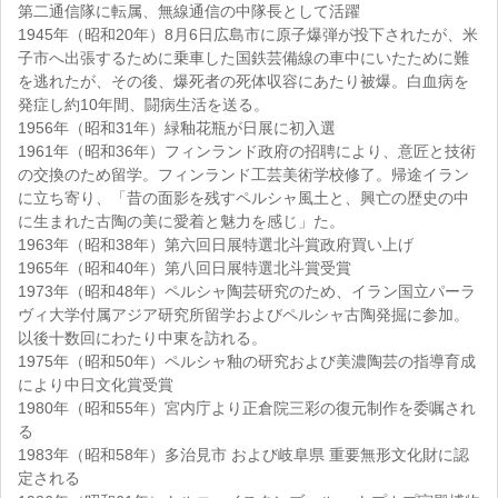
第二通信隊に転属、無線通信の中隊長として活躍
1945年（昭和20年）8月6日広島市に原子爆弾が投下されたが、米
子市へ出張するために乗車した国鉄芸備線の車中にいたために難
を逃れたが、その後、爆死者の死体収容にあたり被爆。白血病を
発症し約10年間、闘病生活を送る。
1956年（昭和31年）緑釉花瓶が日展に初入選
1961年（昭和36年）フィンランド政府の招聘により、意匠と技術
の交換のため留学。フィンランド工芸美術学校修了。帰途イラン
に立ち寄り、「昔の面影を残すペルシャ風土と、興亡の歴史の中
に生まれた古陶の美に愛着と魅力を感じ」た。
1963年（昭和38年）第六回日展特選北斗賞政府買い上げ
1965年（昭和40年）第八回日展特選北斗賞受賞
1973年（昭和48年）ペルシャ陶芸研究のため、イラン国立パーラ
ヴィ大学付属アジア研究所留学およびペルシャ古陶発掘に参加。
以後十数回にわたり中東を訪れる。
1975年（昭和50年）ペルシャ釉の研究および美濃陶芸の指導育成
により中日文化賞受賞
1980年（昭和55年）宮内庁より正倉院三彩の復元制作を委嘱され
る
1983年（昭和58年）多治見市 および岐阜県 重要無形文化財に認
定される