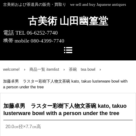
古美術および茶道具の販売・買取り we sell and buy Japanese antiques
古美術 山田幽篁堂
電話 TEL 06-6252-7740
携帯 mobile 080-4399-7740
〒541-0055 大阪市中央区船場中央4-1-
10 船場センタービル10号館1階
welcome!
›
商品一覧 itemlist
›
茶碗 tea bowl
›
加藤卓男 ラスター彩樹下人物文茶碗 kato, takuo lusterware bowl with
a person under the tree
加藤卓男 ラスター彩樹下人物文茶碗 kato, takuo
lusterware bowl with a person under the tree
20.0㎝径×
7.7㎝高