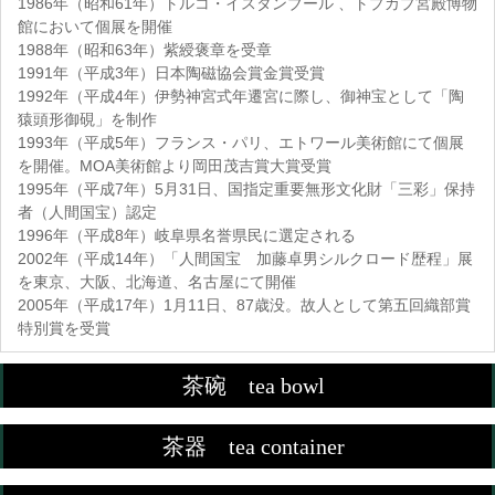
1986年（昭和61年）トルコ・イスタンブール 、トプカプ宮殿博物
館において個展を開催
1988年（昭和63年）紫綬褒章を受章
1991年（平成3年）日本陶磁協会賞金賞受賞
1992年（平成4年）伊勢神宮式年遷宮に際し、御神宝として「陶
猿頭形御硯」を制作
1993年（平成5年）フランス・パリ、エトワール美術館にて個展
を開催。MOA美術館より岡田茂吉賞大賞受賞
1995年（平成7年）5月31日、国指定重要無形文化財「三彩」保持
者（人間国宝）認定
1996年（平成8年）岐阜県名誉県民に選定される
2002年（平成14年）「人間国宝 加藤卓男シルクロード歴程」展
を東京、大阪、北海道、名古屋にて開催
2005年（平成17年）1月11日、87歳没。故人として第五回織部賞
特別賞を受賞
茶碗 tea bowl
茶器 tea container