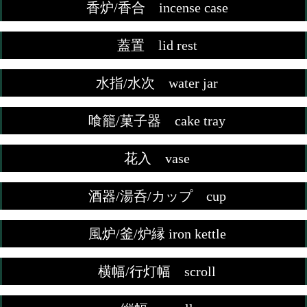
香炉/香合 incense case
蓋置 lid rest
水指/水次 water jar
喰籠/菓子器 cake tray
花入 vase
酒器/湯呑/カップ cup
風炉/釜/炉縁 iron kettle
横幅/行灯幅 scroll