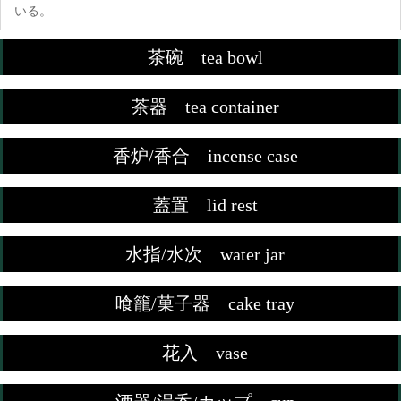
いる。
茶碗 tea bowl
茶器 tea container
香炉/香合 incense case
蓋置 lid rest
水指/水次 water jar
喰籠/菓子器 cake tray
花入 vase