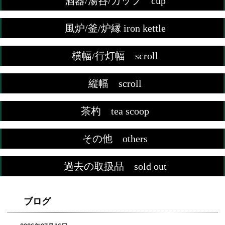
酒器/湯呑/カップ cup
風炉/釜/炉縁 iron kettle
横幅/行灯幅 scroll
縦幅 scroll
茶杓 tea scoop
その他 others
過去の取扱品 sold out
ブログ