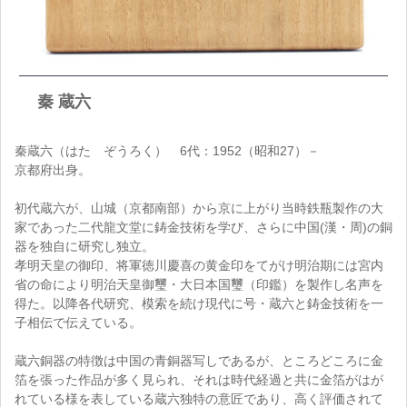
秦 蔵六
秦蔵六（はた ぞうろく） 6代：1952（昭和27）－
京都府出身。
初代蔵六が、山城（京都南部）から京に上がり当時鉄瓶製作の大
家であった二代龍文堂に鋳金技術を学び、さらに中国(漢・周)の銅
器を独自に研究し独立。
孝明天皇の御印、将軍徳川慶喜の黄金印をてがけ明治期には宮内
省の命により明治天皇御璽・大日本国璽（印鑑）を製作し名声を
得た。以降各代研究、模索を続け現代に号・蔵六と鋳金技術を一
子相伝で伝えている。
蔵六銅器の特徴は中国の青銅器写しであるが、ところどころに金
箔を張った作品が多く見られ、それは時代経過と共に金箔がはが
れている様を表している蔵六独特の意匠であり、高く評価されて