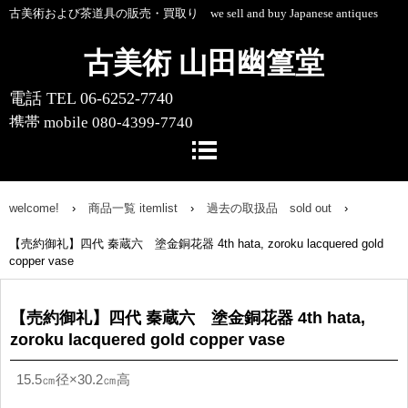
古美術および茶道具の販売・買取り we sell and buy Japanese antiques
古美術 山田幽篁堂
電話 TEL 06-6252-7740
携帯 mobile 080-4399-7740
〒541-0055 大阪市中央区船場中央4-1-
10 船場センタービル10号館1階
welcome!
›
商品一覧 itemlist
›
過去の取扱品 sold out
›
【売約御礼】四代 秦蔵六 塗金銅花器 4th hata, zoroku lacquered gold
copper vase
【売約御礼】四代 秦蔵六 塗金銅花器 4th hata,
zoroku lacquered gold copper vase
15.5㎝径×
30.2
㎝高