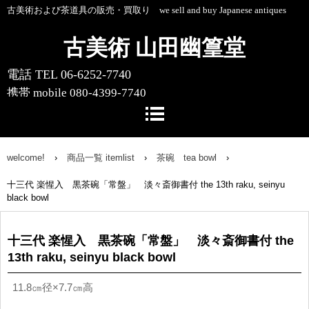
古美術および茶道具の販売・買取り we sell and buy Japanese antiques
古美術 山田幽篁堂
電話 TEL 06-6252-7740
携帯 mobile 080-4399-7740
〒541-0055 大阪市中央区船場中央4-1-
10 船場センタービル10号館1階
welcome!
›
商品一覧 itemlist
›
茶碗 tea bowl
›
十三代 楽惺入 黒茶碗「常盤」 淡々斎御書付 the 13th raku, seinyu
black bowl
十三代 楽惺入 黒茶碗「常盤」 淡々斎御書付 the
13th raku, seinyu black bowl
11.8㎝径×7.7㎝高