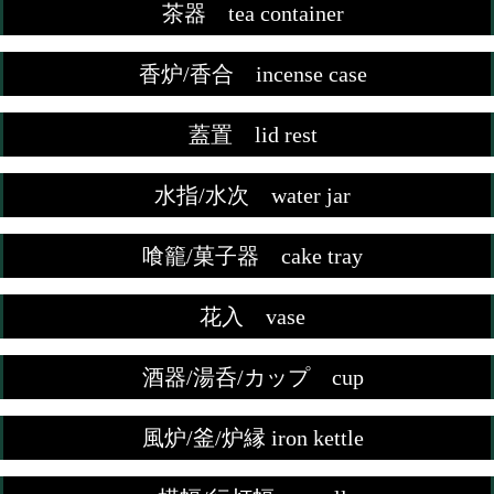
茶器 tea container
香炉/香合 incense case
蓋置 lid rest
水指/水次 water jar
喰籠/菓子器 cake tray
花入 vase
酒器/湯呑/カップ cup
風炉/釜/炉縁 iron kettle