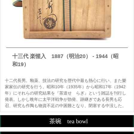
十三代 楽惺入 1887（明治20） - 1944（昭
和19）
十二代長男。釉薬、技法の研究を歴代中最も熱心に行い、また樂
家家伝の研究を行う。昭和10年（1935年）から昭和17年（1942
年）にそれらの研究結果を『茶道せゝらぎ』という雑誌を刊行し
発表。しかし晩年に太平洋戦争が勃発、跡継ぎである長男も応
召、研究も作陶も物資不足の中困難となり、閉塞する中没した。
茶碗 tea bowl