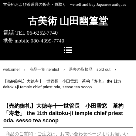
古美術および茶道具の販売・買取り we sell and buy Japanese antiques
古美術 山田幽篁堂
電話 TEL 06-6252-7740
携帯 mobile 080-4399-7740
〒541-0055 大阪市中央区船場中央4-1-
10 船場センタービル10号館1階
welcome!
›
商品一覧 itemlist
›
過去の取扱品 sold out
›
【売約御礼】大徳寺十一世管長 小田雪窓 茶杓「寿老」 the 11th
daitoku-ji temple chief priest oda, sesso tea scoop
【売約御礼】大徳寺十一世管長 小田雪窓 茶杓
「寿老」 the 11th daitoku-ji temple chief priest
oda, sesso tea scoop
商品のご質問・ご注文は、
お問い合わせページ
よりお願いい