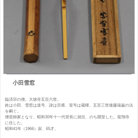
小田雪窓
臨済宗の僧。大徳寺五百六世。
姓は小田、雪窓は道号、諱は宗甫、室号は蔵暉。五百三世後藤瑞巌の法
を嗣ぐ。
僧堂師家となり、昭和30年十一代管長に就任、のち開堂した。龍翔寺
に住した。
昭和41年（1966）寂、65才。