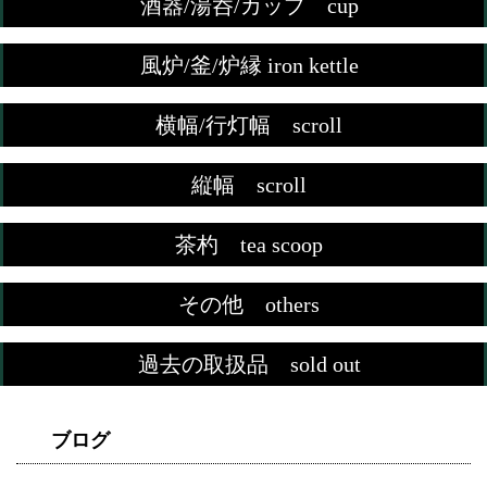
酒器/湯呑/カップ cup
風炉/釜/炉縁 iron kettle
横幅/行灯幅 scroll
縦幅 scroll
茶杓 tea scoop
その他 others
過去の取扱品 sold out
ブログ