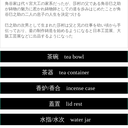
角谷家は代々宮大工の家系だったが、莎村の父である角谷巳之助
が鋳物の魅力に惹かれ鋳物師としての道を歩みはじめたことが角
谷巳之助の二人の息子の人生を決定づける
巳之助の次男として生まれた莎村は父と兄の仕事を幼い頃から手
伝っており、釜の制作鋳造を始めるようになると日本工芸展、大
阪工芸展などに出品するようになった
茶碗 tea bowl
茶器 tea container
香炉/香合 incense case
蓋置 lid rest
水指/水次 water jar