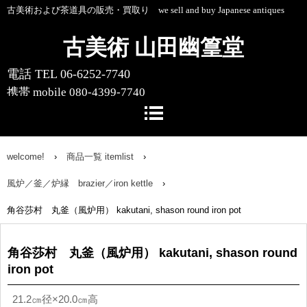
古美術および茶道具の販売・買取り we sell and buy Japanese antiques
古美術 山田幽篁堂
電話 TEL 06-6252-7740
携帯 mobile 080-4399-7740
〒541-0055 大阪市中央区船場中央4-1-
10 船場センタービル10号館1階
welcome!
›
商品一覧 itemlist
›
風炉／釜／炉縁 brazier／iron kettle
›
角谷莎村 丸釜（風炉用） kakutani, shason round iron pot
角谷莎村 丸釜（風炉用） kakutani, shason round
iron pot
21.2㎝径×20.0㎝高