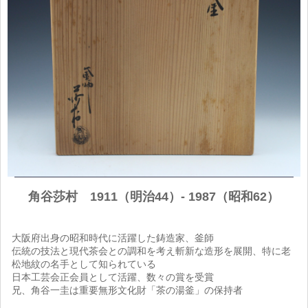
角谷莎村 1911（明治44）- 1987（昭和62）
大阪府出身の昭和時代に活躍した鋳造家、釜師
伝統の技法と現代茶会との調和を考え斬新な造形を展開、特に老
松地紋の名手として知られている
日本工芸会正会員として活躍、数々の賞を受賞
兄、角谷一圭は重要無形文化財「茶の湯釜」の保持者